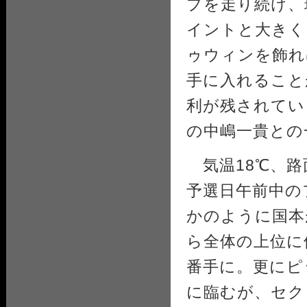
プを走り続け、
イントと大きく
ゥウィンを飾れ
手に入れること
利が残されてい
の中嶋一貴との
気温18℃、路
予選日午前中の
かのように国本
ら全体の上位に
番手に。更にピ
に臨むが、セク