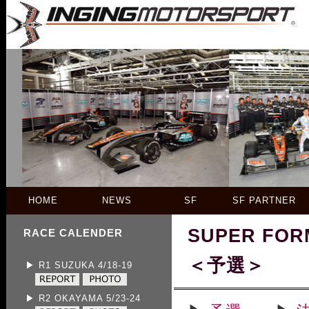
HOME
NEWS
SF
SF PARTNER
SUPER FOR
RACE CALENDER
＜予選＞
▶ R1 SUZUKA 4/18-19
▶ R2 OKAYAMA 5/23-24